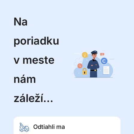
Na
poriadku
v meste
nám
záleží…
Odtiahli ma